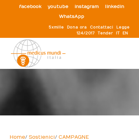
facebook
youtube
instagram
linkedin
WhatsApp
5xmille
Dona ora
Contattaci
Legge
124/2017
Tender
IT
EN
Home
Sostienici
CAMPAGNE