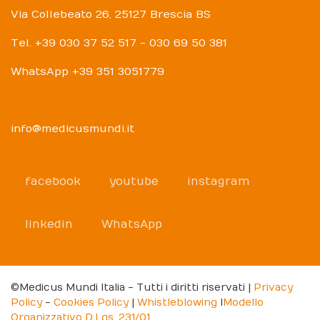
Via Collebeato 26, 25127 Brescia BS
Tel. +39 030 37 52 517 - 030 69 50 381
WhatsApp +39 351 3051779
info@medicusmundi.it
facebook
youtube
instagram
linkedin
WhatsApp
©Medicus Mundi Italia - Tutti i diritti riservati |
Privacy
Policy
-
Cookies Policy
|
Whistleblowing
I
Modello
Organizzativo D.Lgs. 231/01