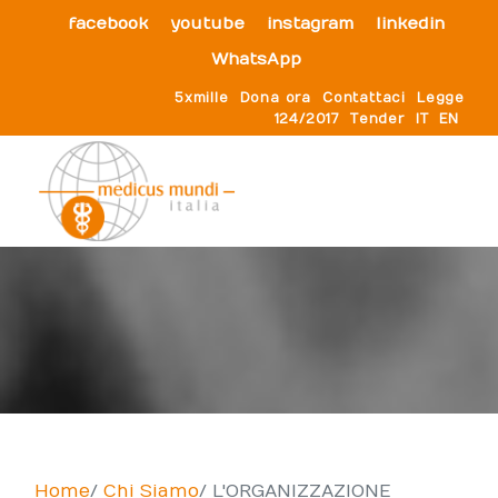
facebook
youtube
instagram
linkedin
WhatsApp
5xmille
Dona ora
Contattaci
Legge
124/2017
Tender
IT
EN
Home
Chi Siamo
L'ORGANIZZAZIONE