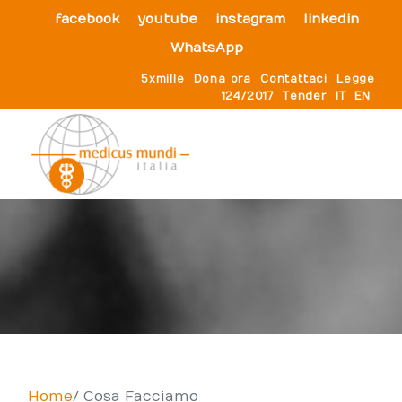
facebook
youtube
instagram
linkedin
WhatsApp
5xmille
Dona ora
Contattaci
Legge
124/2017
Tender
IT
EN
Home
Cosa Facciamo