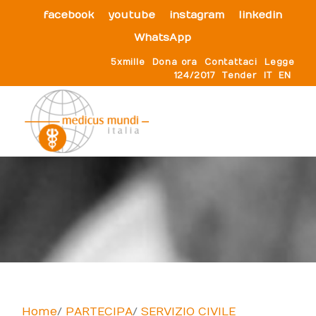
facebook
youtube
instagram
linkedin
WhatsApp
5xmille
Dona ora
Contattaci
Legge
124/2017
Tender
IT
EN
Home
PARTECIPA
SERVIZIO CIVILE