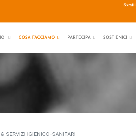
5xmil
AMO
COSA FACCIAMO
PARTECIPA
SOSTIENICI
& SERVIZI IGIENICO-SANITARI