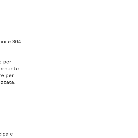
nni e 364
o per
cernente
re per
izzata.
cipale