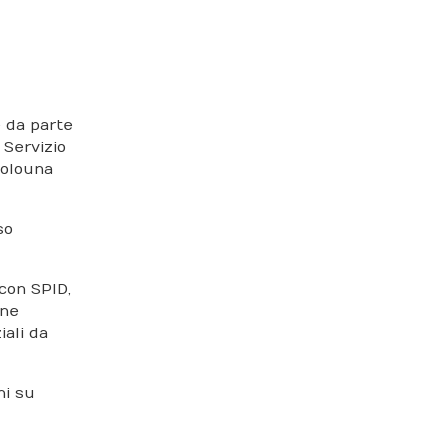
e da parte
 Servizio
olo una
so
 con SPID,
one
iali da
ni su