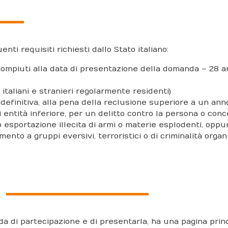
ti requisiti richiesti dallo Stato italiano:
 compiuti alla data di presentazione della domanda – 28 a
 italiani e stranieri regolarmente residenti)
efinitiva, alla pena della reclusione superiore a un ann
 entità inferiore, per un delitto contro la persona o con
o esportazione illecita di armi o materie esplodenti, oppu
mento a gruppi eversivi, terroristici o di criminalità organ
a di partecipazione e di presentarla, ha una pagina prin