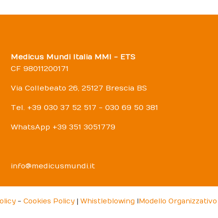
Medicus Mundi Italia MMI - ETS
CF 98011200171
Via Collebeato 26, 25127 Brescia BS
Tel. +39 030 37 52 517 - 030 69 50 381
WhatsApp +39 351 3051779
info@medicusmundi.it
olicy
-
Cookies Policy
|
Whistleblowing
I
Modello Organizzativo 