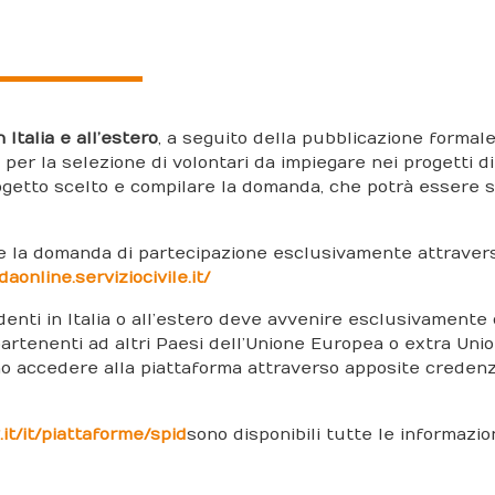
 Italia e all’estero
, a seguito della pubblicazione formal
o per la selezione di volontari da impiegare nei progetti di
progetto scelto e compilare la domanda, che potrà essere s
are la domanda di partecipazione esclusivamente attraver
aonline.serviziocivile.it/
sidenti in Italia o all’estero deve avvenire esclusivamente
appartenenti ad altri Paesi dell’Unione Europea o extra Uni
no accedere alla piattaforma attraverso apposite credenz
it/it/piattaforme/spid
sono disponibili tutte le informazio