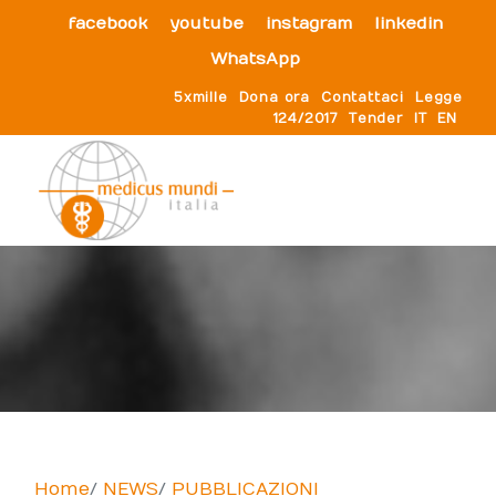
facebook
youtube
instagram
linkedin
WhatsApp
5xmille
Dona ora
Contattaci
Legge
124/2017
Tender
IT
EN
Home
NEWS
PUBBLICAZIONI