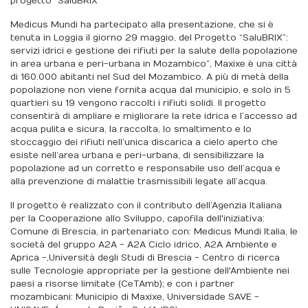
progetto "SaluBRIX"
Medicus Mundi ha partecipato alla presentazione, che si è
tenuta in Loggia il giorno 29 maggio, del Progetto “SaluBRIX”:
servizi idrici e gestione dei rifiuti per la salute della popolazione
in area urbana e peri-urbana in Mozambico”, Maxixe è una città
di 160.000 abitanti nel Sud del Mozambico. A più di metà della
popolazione non viene fornita acqua dal municipio, e solo in 5
quartieri su 19 vengono raccolti i rifiuti solidi. Il progetto
consentirà di ampliare e migliorare la rete idrica e l’accesso ad
acqua pulita e sicura, la raccolta, lo smaltimento e lo
stoccaggio dei rifiuti nell’unica discarica a cielo aperto che
esiste nell’area urbana e peri-urbana, di sensibilizzare la
popolazione ad un corretto e responsabile uso dell’acqua e
alla prevenzione di malattie trasmissibili legate all’acqua.
Il progetto è realizzato con il contributo dell’Agenzia Italiana
per la Cooperazione allo Sviluppo, capofila dell'iniziativa:
Comune di Brescia, in partenariato con: Medicus Mundi Italia, le
società del gruppo A2A - A2A Ciclo idrico, A2A Ambiente e
Aprica -,Università degli Studi di Brescia - Centro di ricerca
sulle Tecnologie appropriate per la gestione dell'Ambiente nei
paesi a risorse limitate (CeTAmb); e con i partner
mozambicani: Municipio di Maxixe, Universidade SAVE -