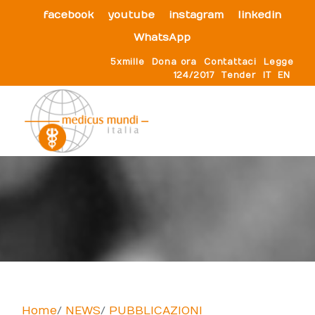
facebook
youtube
instagram
linkedin
WhatsApp
5xmille
Dona ora
Contattaci
Legge
124/2017
Tender
IT
EN
Home
NEWS
PUBBLICAZIONI