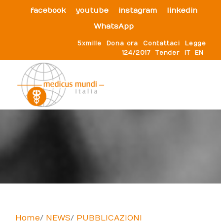
facebook
youtube
instagram
linkedin
WhatsApp
5xmille
Dona ora
Contattaci
Legge
124/2017
Tender
IT
EN
Home
NEWS
PUBBLICAZIONI