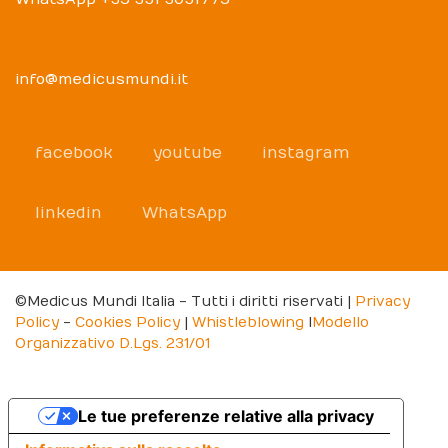
info@medicusmundi.it
facebook
youtube
instagram
linkedin
WhatsApp
©Medicus Mundi Italia - Tutti i diritti riservati |
Privacy
Policy
-
Cookies Policy
|
Whistleblowing
I
Modello
Organizzativo D.Lgs. 231/01
Le tue preferenze relative alla privacy