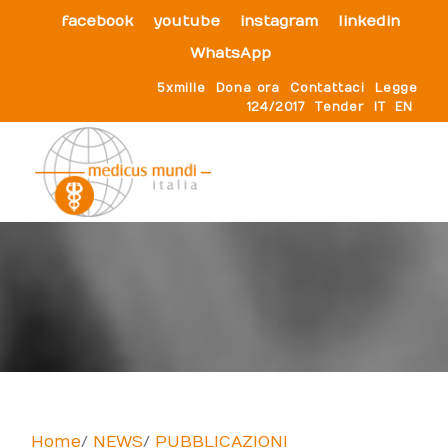
facebook
youtube
instagram
linkedin
WhatsApp
5xmille
Dona ora
Contattaci
Legge
124/2017
Tender
IT
EN
Home
NEWS
PUBBLICAZIONI