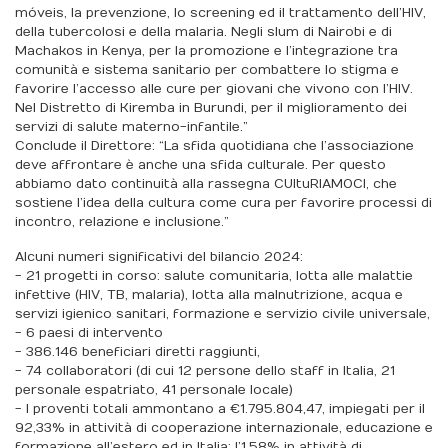
móveis, la prevenzione, lo screening ed il trattamento dell’HIV,
della tubercolosi e della malaria. Negli slum di Nairobi e di
Machakos in Kenya, per la promozione e l’integrazione tra
comunità e sistema sanitario per combattere lo stigma e
favorire l’accesso alle cure per giovani che vivono con l’HIV.
Nel Distretto di Kiremba in Burundi, per il miglioramento dei
servizi di salute materno-infantile.”
Conclude il Direttore: “La sfida quotidiana che l’associazione
deve affrontare è anche una sfida culturale. Per questo
abbiamo dato continuità alla rassegna CUltuRIAMOCI, che
sostiene l’idea della cultura come cura per favorire processi di
incontro, relazione e inclusione.”
Alcuni numeri significativi del bilancio 2024:
- 21 progetti in corso: salute comunitaria, lotta alle malattie
infettive (HIV, TB, malaria), lotta alla malnutrizione, acqua e
servizi igienico sanitari, formazione e servizio civile universale,
- 6 paesi di intervento
- 386.146 beneficiari diretti raggiunti,
- 74 collaboratori (di cui 12 persone dello staff in Italia, 21
personale espatriato, 41 personale locale)
- I proventi totali ammontano a €1.795.804,47, impiegati per il
92,33% in attività di cooperazione internazionale, educazione e
formazione all’estero ed in Italia; l’1.58% in attività di