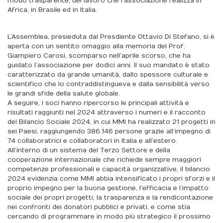
modo trasparente, del lavoro che l’associazione realizza in
Africa, in Brasile ed in Italia.
L’Assemblea, presieduta dal Presdiente Ottavio Di Stefano, si è
aperta con un sentito omaggio alla memoria del Prof.
Giampiero Carosi, scomparso nell’aprile scorso, che ha
guidato l’associazione per dodici anni. Il suo mandato è stato
caratterizzato da grande umanità, dallo spessore culturale e
scientifico che lo contraddistingueva e dalla sensibilità verso
le grandi sfide della salute globale.
A seguire, i soci hanno ripercorso le principali attività e
risultati raggiunti nel 2024 attraverso i numeri e il racconto
del Bilancio Sociale 2024, in cui MMI ha realizzato 21 progetti in
sei Paesi, raggiungendo 386.146 persone grazie all’impegno di
74 collaboratrici e collaboratori in Italia e all’estero.
All’interno di un sistema del Terzo Settore e della
cooperazione internazionale che richiede sempre maggiori
competenze professionali e capacità organizzative, il bilancio
2024 evidenzia come MMI abbia intensificato i propri sforzi e il
proprio impegno per la buona gestione, l’efficacia e l’impatto
sociale dei propri progetti, la trasparenza e la rendicontazione
nei confronti dei donatori pubblici e privati, e come stia
cercando di programmare in modo più strategico il prossimo