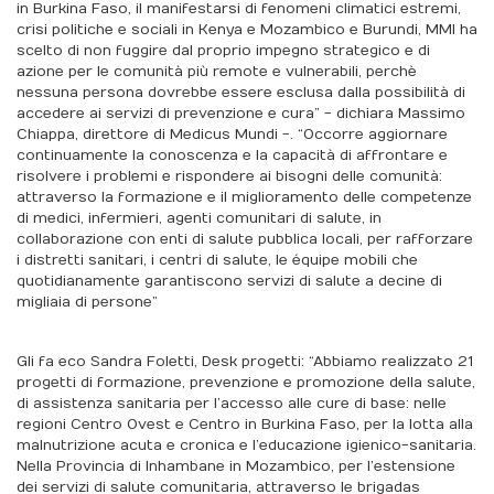
in Burkina Faso, il manifestarsi di fenomeni climatici estremi,
crisi politiche e sociali in Kenya e Mozambico e Burundi, MMI ha
scelto di non fuggire dal proprio impegno strategico e di
azione per le comunità più remote e vulnerabili, perchè
nessuna persona dovrebbe essere esclusa dalla possibilità di
accedere ai servizi di prevenzione e cura” - dichiara Massimo
Chiappa, direttore di Medicus Mundi -. “Occorre aggiornare
continuamente la conoscenza e la capacità di affrontare e
risolvere i problemi e rispondere ai bisogni delle comunità:
attraverso la formazione e il miglioramento delle competenze
di medici, infermieri, agenti comunitari di salute, in
collaborazione con enti di salute pubblica locali, per rafforzare
i distretti sanitari, i centri di salute, le équipe mobili che
quotidianamente garantiscono servizi di salute a decine di
migliaia di persone”
Gli fa eco Sandra Foletti, Desk progetti: “Abbiamo realizzato 21
progetti di formazione, prevenzione e promozione della salute,
di assistenza sanitaria per l’accesso alle cure di base: nelle
regioni Centro Ovest e Centro in Burkina Faso, per la lotta alla
malnutrizione acuta e cronica e l’educazione igienico-sanitaria.
Nella Provincia di Inhambane in Mozambico, per l’estensione
dei servizi di salute comunitaria, attraverso le brigadas