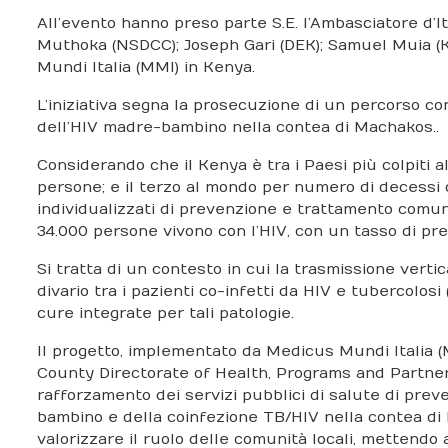
All’evento hanno preso parte S.E. l’Ambasciatore d’
Muthoka (NSDCC); Joseph Gari (DEK); Samuel Muia (K
Mundi Italia (MMI) in Kenya.
L’iniziativa segna la prosecuzione di un percorso co
dell’HIV madre-bambino nella contea di Machakos..
Considerando che il Kenya è tra i Paesi più colpiti a
persone; e il terzo al mondo per numero di decessi d
individualizzati di prevenzione e trattamento comunit
34.000 persone vivono con l’HIV, con un tasso di prev
Si tratta di un contesto in cui la trasmissione vert
divario tra i pazienti co-infetti da HIV e tubercolos
cure integrate per tali patologie.
Il progetto, implementato da Medicus Mundi Italia (M
County Directorate of Health, Programs and Partn
rafforzamento dei servizi pubblici di salute di pre
bambino e della coinfezione TB/HIV nella contea di Ma
valorizzare il ruolo delle comunità locali, mettendo a