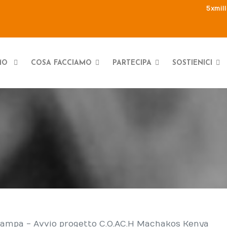
5xmil
AMO
COSA FACCIAMO
PARTECIPA
SOSTIENICI
ampa - Avvio progetto C.O.AC.H Machakos Kenya