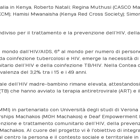
Italia in Kenya, Roberto Natali; Regina Muthusi (CASCO 
CM); Hamisi Mwanaisha (Kenya Red Cross Society); Simon
ndiviso per il trattamento e la prevenzione dell’HIV, dell
l mondo dall’HIV/AIDS, 6° al mondo per numero di persone c
a coinfezione tubercolosi e HIV, emerge la necessità di ra
ario dell’HIV e della coinfezione TB/HIV. Nella Contea di 
alenza del 3,2% tra i 15 e i 49 anni.
icale dell’HIV madre-bambino rimane elevata, attestandosi
i (TB) che hanno avviato la terapia antiretrovirale (ART) 
MI) in partenariato con Università degli studi di Verona
erships Machakos (MOH Machakos) e Deaf Empowerment Ken
venzione e trattamento comunitario dell’HIV, della preve
chakos. Al cuore del progetto vi è l'obiettivo di integrare
l centro la persona e il contesto sociale e territoriale in 