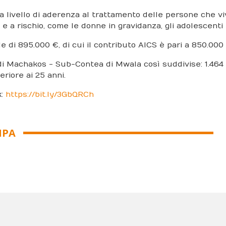
 livello di aderenza al trattamento delle persone che viv
e a rischio, come le donne in gravidanza, gli adolescenti e
le di 895.000 €, di cui il contributo AICS è pari a 850.000
di Machakos - Sub-Contea di Mwala così suddivise: 1.464 p
riore ai 25 anni.
k:
https://bit.ly/3GbQRCh
MPA