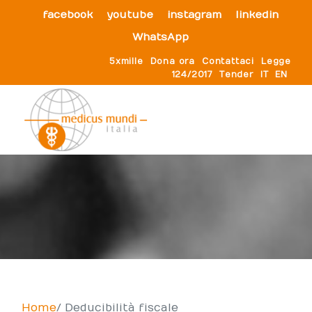
facebook
youtube
instagram
linkedin
WhatsApp
5xmille
Dona ora
Contattaci
Legge
124/2017
Tender
IT
EN
Home
Deducibilità fiscale