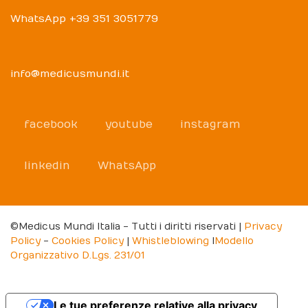
WhatsApp +39 351 3051779
info@medicusmundi.it
facebook
youtube
instagram
linkedin
WhatsApp
©Medicus Mundi Italia - Tutti i diritti riservati |
Privacy
Policy
-
Cookies Policy
|
Whistleblowing
I
Modello
Organizzativo D.Lgs. 231/01
Le tue preferenze relative alla privacy