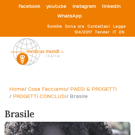
facebook
youtube
instagram
linkedin
WhatsApp
5xmille
Dona ora
Contattaci
Legge
124/2017
Tender
IT
EN
MAPPA - Progetti Conclusi
Home
Cosa Facciamo
PAESI & PROGETTI
PROGETTI CONCLUSI
Brasile
Brasile