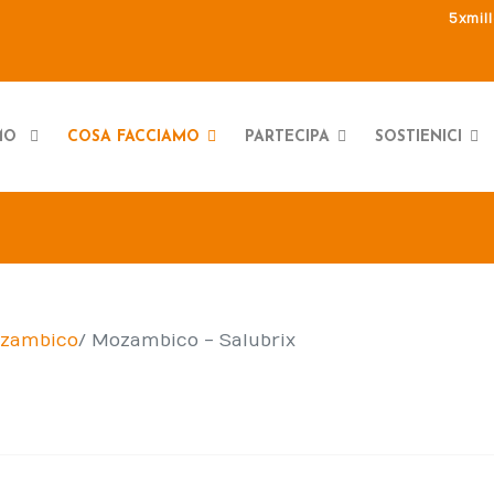
5xmil
AMO
COSA FACCIAMO
PARTECIPA
SOSTIENICI
zambico
Mozambico - Salubrix