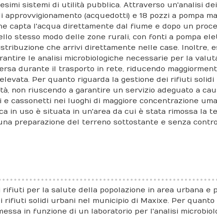
mi sistemi di utilità pubblica. Attraverso un'analisi dei 
 di approvvigionamento (acquedotti) e 18 pozzi a pompa ma
 che capta l'acqua direttamente dal fiume e dopo un proces
nello stesso modo delle zone rurali, con fonti a pompa elett
ribuzione che arrivi direttamente nelle case. Inoltre, esi
tire le analisi microbiologiche necessarie per la valuta
 persa durante il trasporto in rete, riducendo maggiorment
elevata. Per quanto riguarda la gestione dei rifiuti soli
 città, non riuscendo a garantire un servizio adeguato a 
i e cassonetti nei luoghi di maggiore concentrazione umana
a in uso è situata in un'area da cui è stata rimossa la ter
cuna preparazione del terreno sottostante e senza control
ei rifiuti per la salute della popolazione in area urbana e
dei rifiuti solidi urbani nel municipio di Maxixe. Per quanto
messa in funzione di un laboratorio per l'analisi microbiol