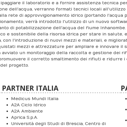
ipaggiare il laboratorio e a fornire assistenza tecnica per
one dell'acqua, verranno formati tecnici locali all'utiliz
alla rete di approvvigionamento idrico (portando l'acqua p
ionamento, verrà introdotto l'utilizzo di un nuovo softwar
ianto di potabilizzazione dell'acqua del fiume Inhanombe. 
o e sostenibile della risorsa idrica per stare in salute, ev
ta, con l'introduzione di nuovi mezzi e materiali, e miglior
uistati mezzi e attrezzature per ampliare e innovare il sis
 avviato un monitoraggio della raccolta e gestione dei rif
promuovere il corretto smaltimento dei rifiuti e ridurre i
 del progetto.
PARTNER ITALIA
P
Medicus Mundi Italia
A2A Ciclo Idrico
A2A Ambiente
Aprica S.p.A.
Università degli Studi di Brescia, Centro di