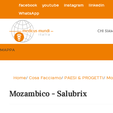
facebook
youtube
instagram
linkedin
WhatsApp
CHI SI
MAPPA
Home
Cosa Facciamo
PAESI & PROGETTI
Mo
Mozambico - Salubrix