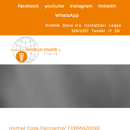
facebook
youtube
instagram
linkedin
WhatsApp
5xmille
Dona ora
Contattaci
Legge
124/2017
Tender
IT
EN
Home
Cosa Facciamo
FORMAZIONE